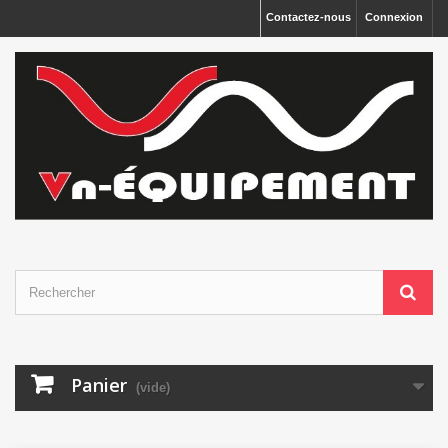
Panneau de gestion des cookies
Contactez-nous
Connexion
Panier
(vide)