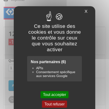
X
Masquer le
Ce site utilise des
cookies et vous donne
127,22 €
TTC
le contrôle sur ceux
-10%
141,36 €
TTC
que vous souhaitez
activer
Quantité
Nos partenaires
(6)
APIs
Consentement spécifique
aux services Google
Ajouter au panier
Tout accepter
Ajouter à ma liste d'envies
Tout refuser