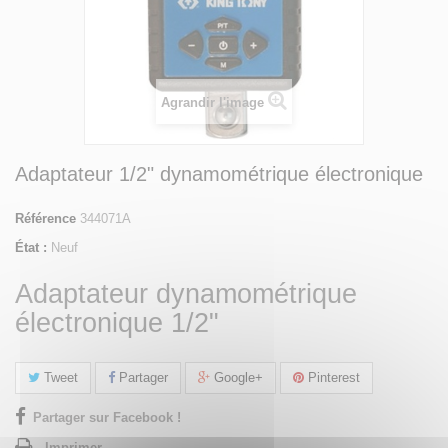
Agrandir l'image
Adaptateur 1/2" dynamométrique électronique
Référence
344071A
État :
Neuf
Adaptateur dynamométrique
électronique 1/2"
Tweet
Partager
Google+
Pinterest
Partager sur Facebook !
Imprimer