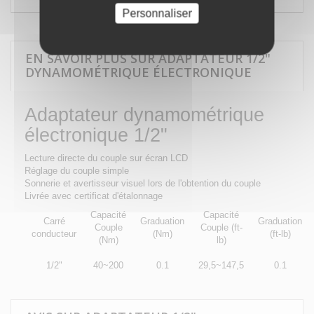
Personnaliser
EN SAVOIR PLUS SUR ADAPTATEUR 1/2"
DYNAMOMÉTRIQUE ÉLECTRONIQUE
Adaptateur dynamométrique
électronique 1/2"
Lecture directe du couple sur écran LCD
Réglage du couple simple
Sonnerie et avertisseur visuel lors de l'obtention du couple
Livrée avec certificat d'étalonnage
Capacité
Capacité
Carré
Graduation
Graduation
Couple
Couple (ft-
conducteur
(Nm)
(ft-lb)
(Nm)
lb)
1/2"
40~200
0.1
29,5~147,5
0.1