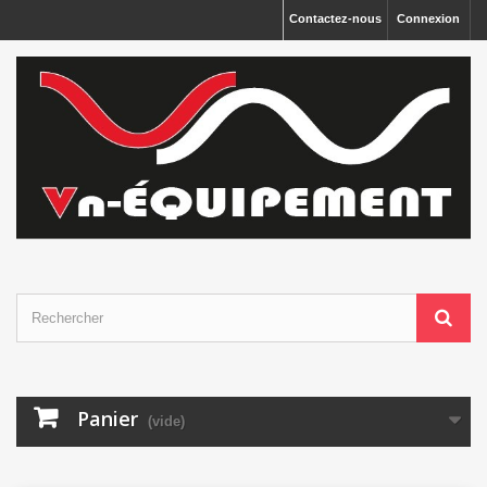
Panneau de gestion des cookies
Contactez-nous
Connexion
Panier
(vide)