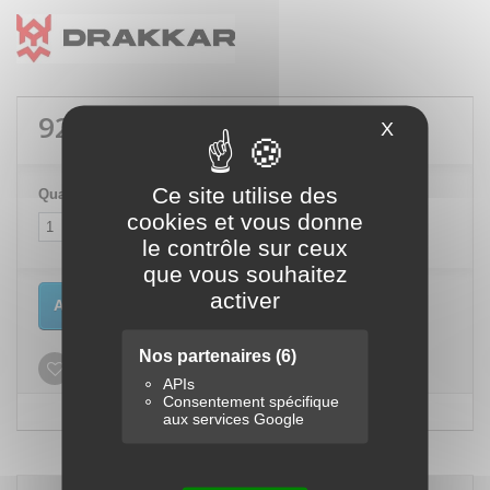
921,00 €
TTC
X
Masquer le
Ce site utilise des
Quantité
cookies et vous donne
le contrôle sur ceux
que vous souhaitez
activer
Ajouter au panier
Nos partenaires
(6)
Ajouter à ma liste d'envies
APIs
Consentement spécifique
aux services Google