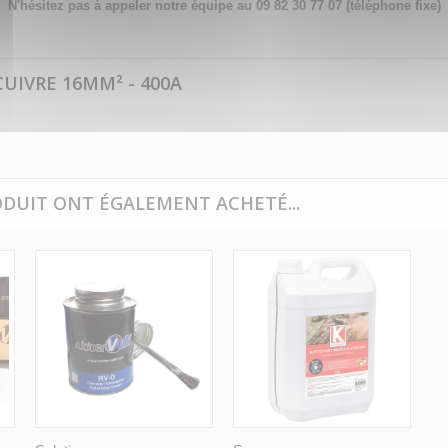
N'hésitez pas à appeler notre équipe au 09 82 30 77 07 (téléphone fixe)
UIVRE 16MM² - 400A
ODUIT ONT ÉGALEMENT ACHETÉ...