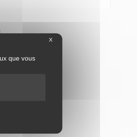
.
X
Masquer le bandeau des cookies
ceux que vous
kage