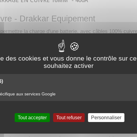
RRAGE EN CUIVRE 16MM² - 400A
vre - Drakkar Equipement
 permettre la charge d'une batterie, avec câbles 100% cuivre
ise des cookies et vous donne le contrôle sur 
souhaitez activer
6)
cifique aux services Google
Equipement, votre spécialiste en outillage, équipement et cuve de stoc
Tout accepter
Tout refuser
Personnaliser
26300 Chateauneuf-sur-Isère, Drôme