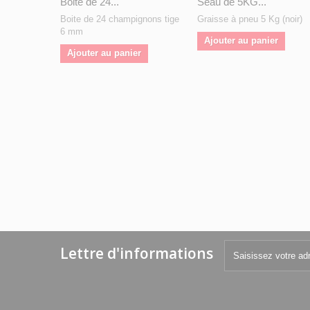
Boite de 24...
Seau de 5KG...
Boite de 24 champignons tige
Graisse à pneu 5 Kg (noir)
6 mm
Ajouter au panier
Ajouter au panier
Lettre d'informations