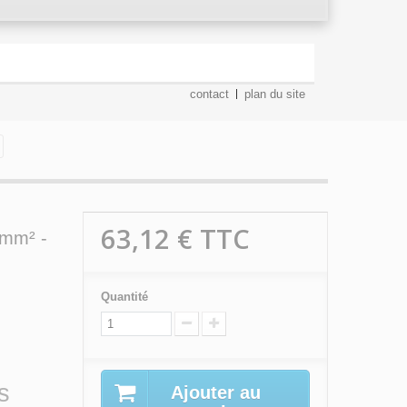
contact
plan du site
63,12 €
TTC
6mm² -
Quantité
e
s
Ajouter au