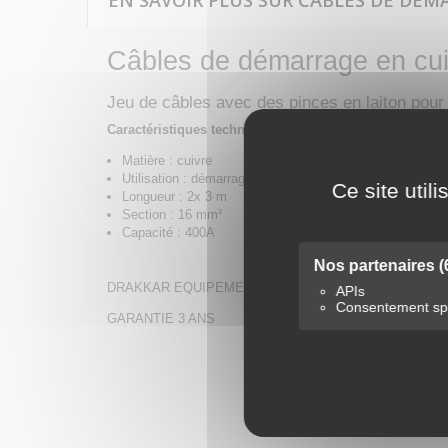
EN SAVOIR PLUS SUR CÂBLES DE DÉMA
Câbles de démarrage en cui
Jeu de câbles avec des pinces en laiton pour
Caractéristiques techniques :
Matière : cuivre
Utilisation : démarrage
Ce site util
Longueur : 2x 3 m
Section : 16 mm²
Capacité : 400A
Nos partenaires
(
DRAKKAR EQUIPEMENT
APIs
Consentement spé
GARANTIE 3 ANS
VN 