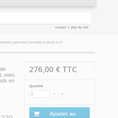
contact
plan du site
aillebotis galvanisé amovible et pieds en U
276,00 €
TTC
 de
 L avec
ieds en
Quantité
Ajouter au