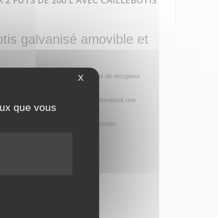
2 FÛTS DE 200 L AVEC CAILLEBOTIS
otis galvanisé amovible et
autres liquides industriels. Il permet de récupérer
X
Masquer le bandeau des cookies
 bac. Les
pieds en U de 100 mm
permettent une
ceux que vous
rs, garages, entrepôts et sites industriels.