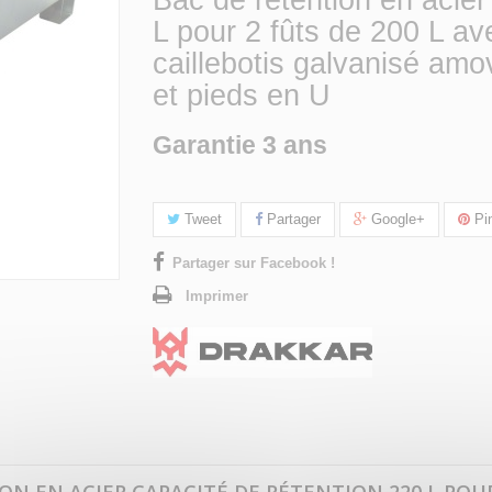
Bac de rétention en acier
L pour 2 fûts de 200 L av
caillebotis galvanisé amo
et pieds en U
Garantie 3 ans
Tweet
Partager
Google+
Pin
Partager sur Facebook !
Imprimer