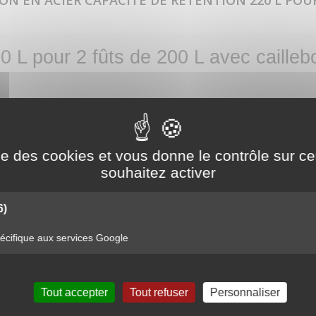
ON EN ACIER CAPACITÉ DE RÉTENTION 220 L POUR 
0 L pour 2 fûts de 200 L avec cailleb
ckage sécurisé de
deux fûts de 200 litres
contenant des huiles, carburants ou 
 protéger les sols et de sécuriser les zones de stockage.
nisé amovible
, facilitant le positionnement des fûts ainsi que le nettoyage du
ise des cookies et vous donne le contrôle sur 
anspalette adapté.
souhaitez activer
ge maximale de 500 kg
, ce bac constitue une solution robuste pour les atelie
6)
cifique aux services Google
Tout accepter
Tout refuser
Personnaliser