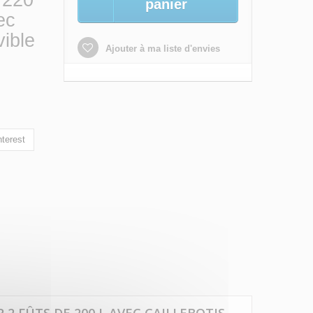
 220
panier
ec
vible
Ajouter à ma liste d'envies
terest