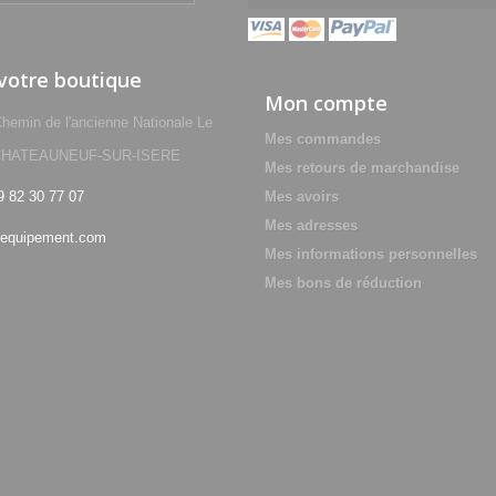
 votre boutique
Mon compte
min de l'ancienne Nationale Le
Mes commandes
0 CHATEAUNEUF-SUR-ISERE
Mes retours de marchandise
9 82 30 77 07
Mes avoirs
Mes adresses
equipement.com
Mes informations personnelles
Mes bons de réduction