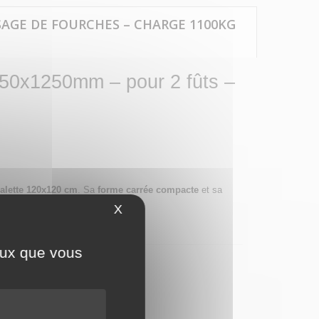
SAGE DE FOURCHES – CHARGE 1100KG
1250x1250mm – pour 2 fûts –
palette 120x120 cm
. Sa
forme carrée compacte
et sa
X
Masquer le bandeau des cookies
ateur.
ceux que vous