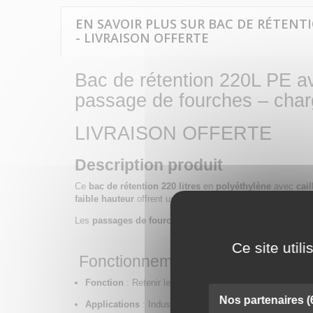
EN SAVOIR PLUS SUR BAC DE RÉTENT
- LIVRAISON OFFERTE
Bac de rétention 220L PE av
passage de fourches – cha
LIVRAISON OFFERTE
Description produit
Ce
bac de rétention 220 litres
en
polyéthylène
avec
cai
faible hauteur
offrent un excellent confort d’utilisation et 
Les
passages de fourches sur deux côtés
permettent un 
Ce site util
Fonctionnement & applications
Fonction
: Retenir les écoulements ou fuites accidentell
Nos partenaires
(
Applications
: Industrie, atelier, entrepôt, maintenance