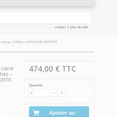
contact
plan du site
 – charge 1100kg - LIVRAISON OFFERTE
474,00 €
TTC
 carré
hes –
FERTE
Quantité
E
Ajouter au