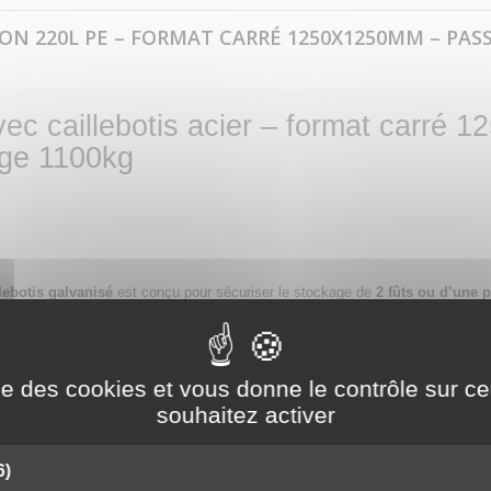
ION 220L PE – FORMAT CARRÉ 1250X1250MM – PAS
ec caillebotis acier – format carré 
rge 1100kg
llebotis galvanisé
est conçu pour sécuriser le stockage de
2 fûts ou d’une 
une manipulation facilitée.
déplacement rapide et sécurisé à l’aide d’un transpalette ou d’un chariot élév
ise des cookies et vous donne le contrôle sur 
souhaitez activer
es de liquides polluants lors du stockage de fûts.
6)
, secteur chimique ou agroalimentaire.