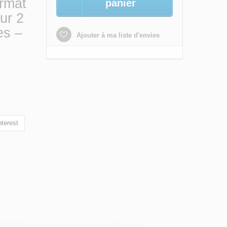
ormat
panier
ur 2
es –
Ajouter à ma liste d'envies
terest