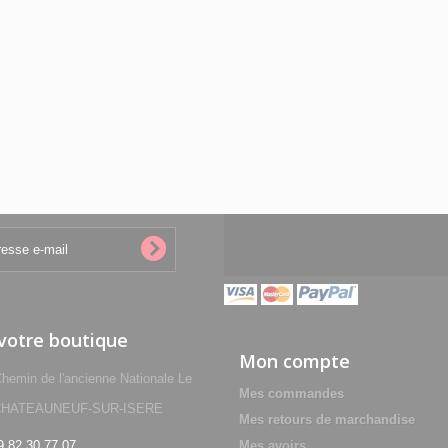
 votre boutique
Mon compte
min de l'ancienne Nationale Le
Mes commandes
0 CHATEAUNEUF-SUR-ISERE
Mes retours de marchandise
9 82 30 77 07
Mes avoirs