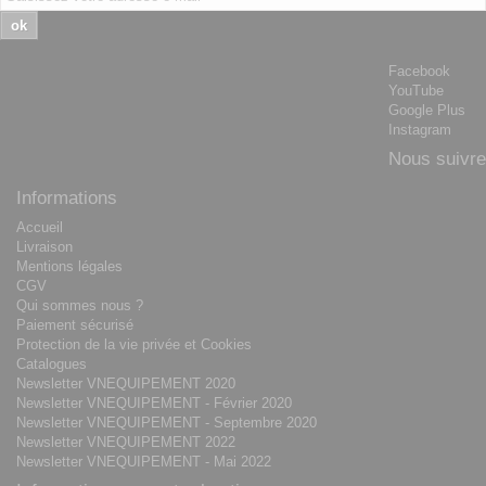
ok
Facebook
YouTube
Google Plus
Instagram
Nous suivre
Informations
Accueil
Livraison
Mentions légales
CGV
Qui sommes nous ?
Paiement sécurisé
Protection de la vie privée et Cookies
Catalogues
Newsletter VNEQUIPEMENT 2020
Newsletter VNEQUIPEMENT - Février 2020
Newsletter VNEQUIPEMENT - Septembre 2020
Newsletter VNEQUIPEMENT 2022
Newsletter VNEQUIPEMENT - Mai 2022