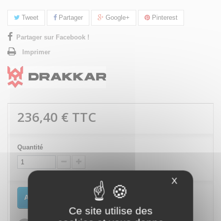
Tweet
Partager
Google+
Pinterest
Partager sur Facebook !
Imprimer
236,40 €
TTC
Quantité
X
Masquer le
Ajouter au panier
Ce site utilise des