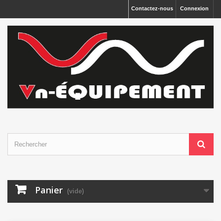
Panneau de gestion des cookies
Contactez-nous
Connexion
Panier
(vide)