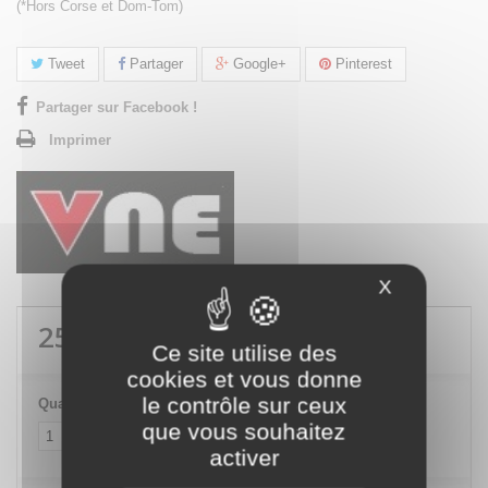
(*Hors Corse et Dom-Tom)
Tweet
Partager
Google+
Pinterest
Partager sur Facebook !
Imprimer
X
Masquer le
25,20 €
TTC
Ce site utilise des
cookies et vous donne
le contrôle sur ceux
Quantité
que vous souhaitez
activer