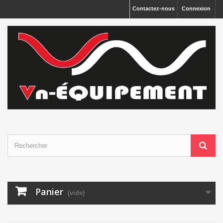
Panneau de gestion des cookies
Contactez-nous
Connexion
Panier
(vide)