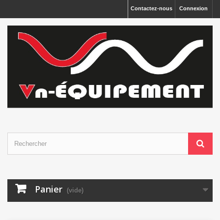
Panneau de gestion des cookies
Contactez-nous
Connexion
Panier
(vide)