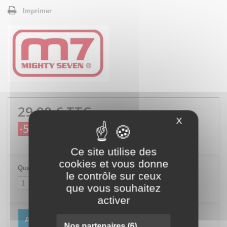
Imprimer
29,98 €
TTC
X
Masquer le
-5%
31,56 €
TTC
Ce site utilise des
cookies et vous donne
Quantité
le contrôle sur ceux
que vous souhaitez
activer
Ajouter au panier
Nos partenaires
(6)