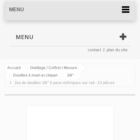
MENU
MENU
contact
plan du site
Accueil
Outillage / Coffret / Mesure
Douilles à main et cliquet
3/8"
Jeu de douilles 3/8" 6 pans métriques sur rail - 13 pièces