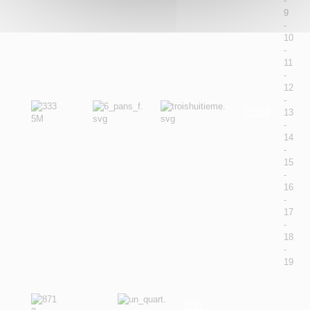
-
9
-
10
-
11
-
12
-
3335M
13
-
14
-
15
-
16
-
17
-
18
-
19
8713