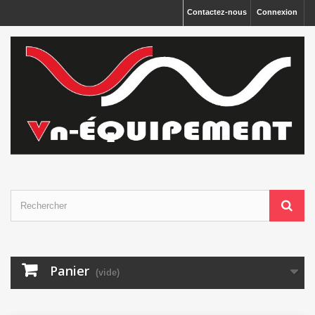
Panneau de gestion des cookies
Contactez-nous
Connexion
Panier
(vide)