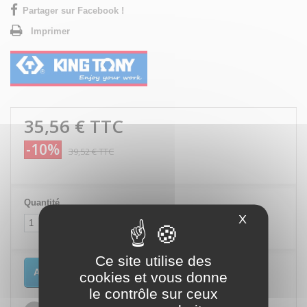
Partager sur Facebook !
Imprimer
35,56 €
TTC
-10%
39,52 €
TTC
Quantité
X
Masquer le
Ce site utilise des
Ajouter au panier
cookies et vous donne
le contrôle sur ceux