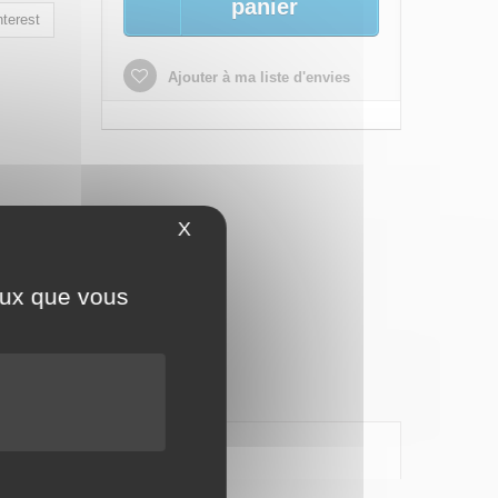
panier
terest
Ajouter à ma liste d'envies
X
Masquer le bandeau des cookies
ceux que vous