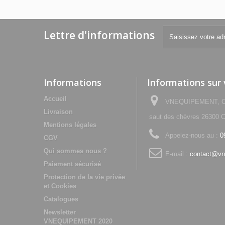
Lettre d'informations
Informations
Informations sur
Accueil
VNEQUIPEMENT, Che
Livraison
saut des chèvres 2630
Mentions légales
Appelez-nous au :
0
CGV
Qui sommes nous ?
E-mail :
contact@vn
Paiement sécurisé
Protection de la vie privée
et Cookies
Catalogues
Newsletter
VNEQUIPEMENT 2020