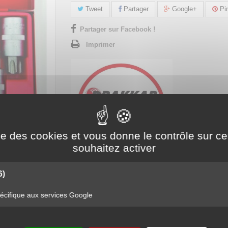
Tweet
Partager
Google+
Pin
Partager sur Facebook !
Imprimer
ise des cookies et vous donne le contrôle sur 
souhaitez activer
6)
cifique aux services Google
URNEVIS 1/2" TORX