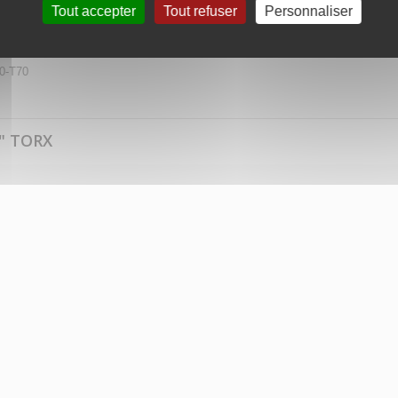
 Torx
Tout accepter
Tout refuser
Personnaliser
60-T70
" TORX