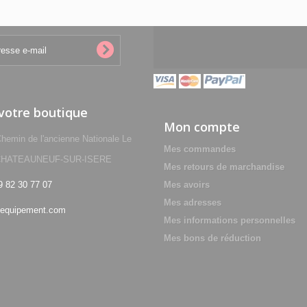
 votre boutique
Mon compte
min de l'ancienne Nationale Le
Mes commandes
0 CHATEAUNEUF-SUR-ISERE
Mes retours de marchandise
9 82 30 77 07
Mes avoirs
Mes adresses
equipement.com
Mes informations personnelles
Mes bons de réduction