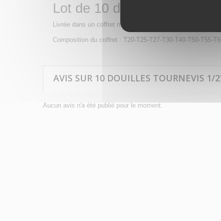
Lot de 10 douilles tournevis
Livrée dans un coffret métallique.
Composition du coffret : T20-T25-T27-T30-T40-T50-T55-T
AVIS SUR 10 DOUILLES TOURNEVIS 1/2
Aucun avis n'a été publié pour le moment.