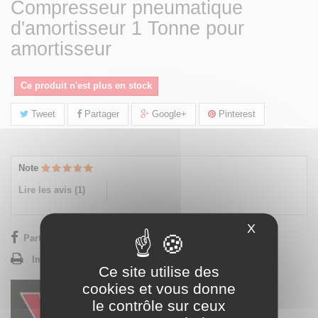
Compresseur pneumatique
d'amortisseur 1 Tonne pour
amortisseur
Ce produit n'est plus en stock
Tweet
Partager
Google+
Pinterest
Note
Lire les avis (
1
)
X
Masquer le
Partager sur Facebook !
Imprimer
Ce site utilise des
cookies et vous donne
le contrôle sur ceux