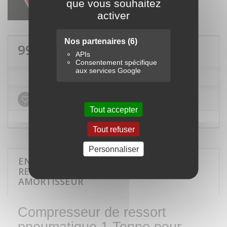
que vous souhaitez
activer
Nos partenaires
(6)
990,00 €
TTC
APIs
Consentement spécifique
aux services Google
Ajouter à ma liste d'envies
Tout accepter
Tout refuser
Personnaliser
EN SAVOIR PLUS SUR COMPRESSEUR DE
RESSORT PNEUMATIQUE 1T POUR
AMORTISSEUR
Compresseur de ressort