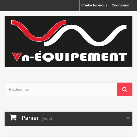
Panneau de gestion des cookies
Contactez-nous
Connexion
Panier
(vide)