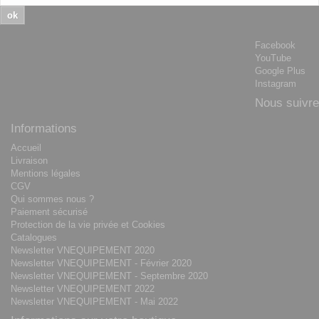
ok
Facebook
YouTube
Google Plus
Instagram
Nous suivre
Informations
Accueil
Livraison
Mentions légales
CGV
Qui sommes nous ?
Paiement sécurisé
Protection de la vie privée et Cookies
Catalogues
Newsletter VNEQUIPEMENT 2020
Newsletter VNEQUIPEMENT - Février 2020
Newsletter VNEQUIPEMENT - Septembre 2020
Newsletter VNEQUIPEMENT 2022
Newsletter VNEQUIPEMENT - Mai 2022