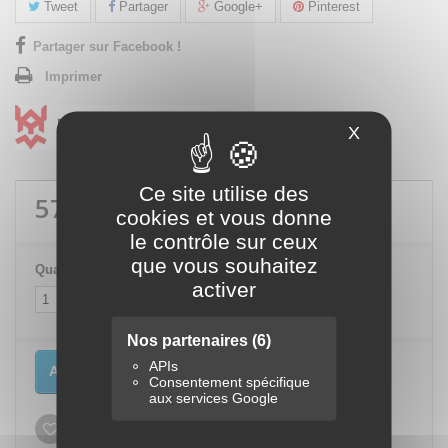
Tweet
Partager
Google+
Pinterest
Partager sur Facebook !
Imprimer
X
Masquer le
Ce site utilise des
57,00 €
TTC
cookies et vous donne
le contrôle sur ceux
que vous souhaitez
Quantité
activer
Nos partenaires
(6)
APIs
Ajouter au panier
Consentement spécifique
aux services Google
Ajouter à ma liste d'envies