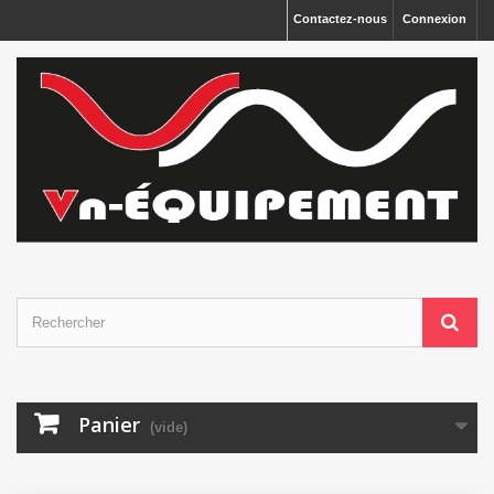
Panneau de gestion des cookies
Contactez-nous
Connexion
Panier
(vide)