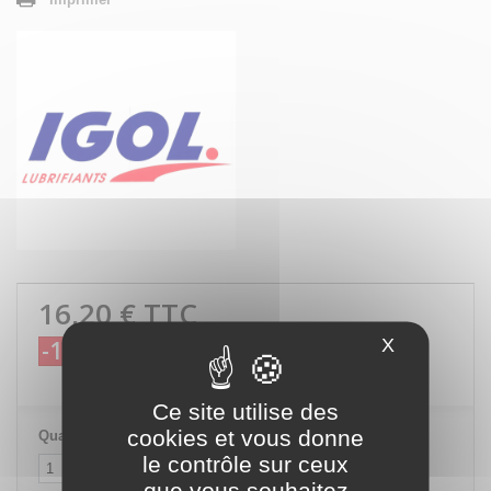
16,20 €
TTC
X
Masquer le
-10%
18,00 €
TTC
Ce site utilise des
cookies et vous donne
Quantité
le contrôle sur ceux
que vous souhaitez