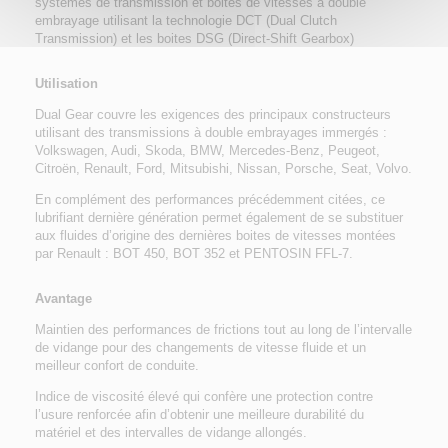
systèmes de transmission et boites de vitesses à double
embrayage utilisant la technologie DCT (Dual Clutch
Transmission) et les boites DSG (Direct-Shift Gearbox)
Utilisation
Dual Gear couvre les exigences des principaux constructeurs
utilisant des transmissions à double embrayages immergés :
Volkswagen, Audi, Skoda, BMW, Mercedes-Benz, Peugeot,
Citroën, Renault, Ford, Mitsubishi, Nissan, Porsche, Seat, Volvo.
En complément des performances précédemment citées, ce
lubrifiant dernière génération permet également de se substituer
aux fluides d’origine des dernières boites de vitesses montées
par Renault : BOT 450, BOT 352 et PENTOSIN FFL-7.
Avantage
Maintien des performances de frictions tout au long de l’intervalle
de vidange pour des changements de vitesse fluide et un
meilleur confort de conduite.
Indice de viscosité élevé qui confère une protection contre
l’usure renforcée afin d’obtenir une meilleure durabilité du
matériel et des intervalles de vidange allongés.