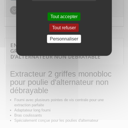
Ajouter à ma liste d'envies
Tout accepter
Tout refuser
Personnaliser
EN SAVOIR PLUS SUR EXTRACTEUR 2
GRIFFES MONOBLOC POUR POULIE
D'ALTERNATEUR NON DEBRAYABLE
Extracteur 2 griffes monobloc
pour poulie d'alternateur non
débrayable
Fourni avec plusieurs pointes de vis centrale pour une
extraction parfaite
Adaptateur long fourni
Bras coulissants
Spécialement conçue pour les poulies d'alternateur