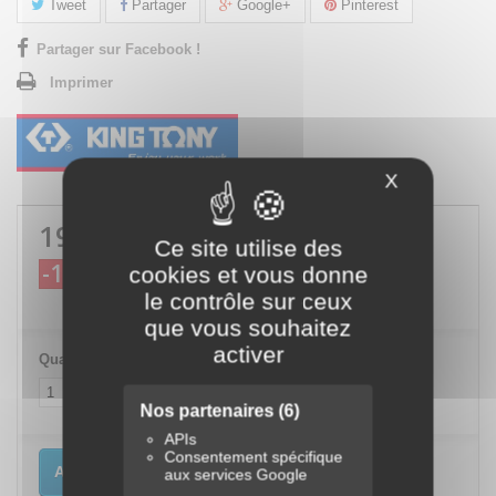
Tweet
Partager
Google+
Pinterest
Partager sur Facebook !
Imprimer
X
Masquer le
197,64 €
TTC
Ce site utilise des
-10%
cookies et vous donne
219,60 €
TTC
le contrôle sur ceux
que vous souhaitez
activer
Quantité
Nos partenaires
(6)
APIs
Consentement spécifique
Ajouter au panier
aux services Google