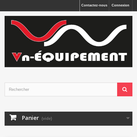
Panneau de gestion des cookies
Contactez-nous
Connexion
Panier
(vide)