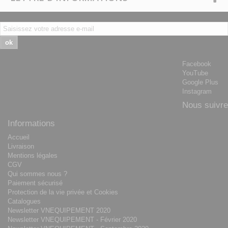
ok
Facebook
YouTube
Google Plus
Instagram
Nous suivre
Informations
Accueil
Livraison
Mentions légales
CGV
Qui sommes nous ?
Paiement sécurisé
Protection de la vie privée et Cookies
Catalogues
Newsletter VNEQUIPEMENT 2020
Newsletter VNEQUIPEMENT - Février 2020