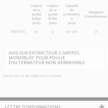
Largeur
Largeur
Capacité
de la
de la
de
Hexagone
portée
portée
profondeur
d'entraînement
B Max
B Min
A
(mm)
(mm)
(mm)
9BE5077C
50
11
63~100
14
AVIS SUR EXTRACTEUR 2 GRIFFES
MONOBLOC POUR POULIE
D'ALTERNATEUR NON DEBRAYABLE
Aucun avis n'a été publié pour le moment.
LETTRE D'INFORMATIONS