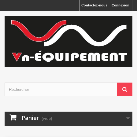
Panneau de gestion des cookies
Contactez-nous
Connexion
Panier
(vide)