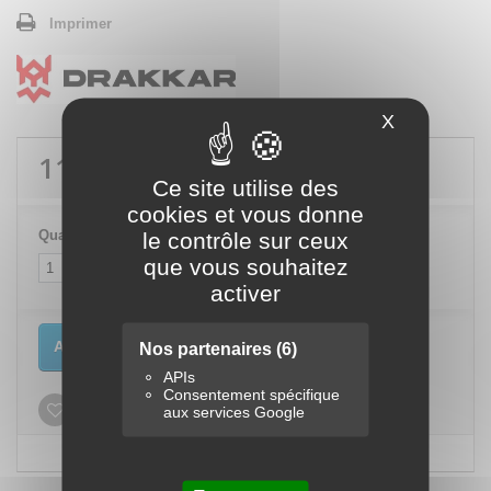
Imprimer
X
Masquer le
111,00 €
TTC
Ce site utilise des
cookies et vous donne
le contrôle sur ceux
Quantité
que vous souhaitez
activer
Ajouter au panier
Nos partenaires
(6)
APIs
Consentement spécifique
aux services Google
Ajouter à ma liste d'envies